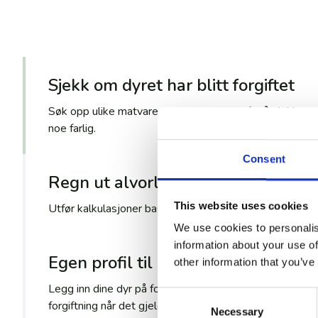
Sjekk om dyret har blitt forgiftet
Søk opp ulike matvarer eller substanser for å sjekke om 
noe farlig.
Consent
Regn ut alvorlighetsgrad
This website uses cookies
Utfør kalkulasjoner basert på dyrets vekt og mengde s
We use cookies to personalis
information about your use of
Egen profil til dine dyr
other information that you’ve
Legg inn dine dyr på forhånd for å raskere kunne kalkul
Consent
forgiftning når det gjelder.
Necessary
Selection