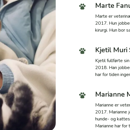
Marte Fa
Marte er veterin
2017. Hun jobber 
kirurgi. Hun bor
Kjetil Muri
Kjetil fullførte 
2018. Han jobber 
har for tiden inge
Marianne M
Marianne er vete
2017. Marianne jo
hunde- og katte
Marianne har for t