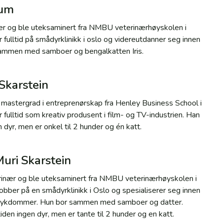
num
ær og ble uteksaminert fra NMBU veterinærhøyskolen i
fulltid på smådyrklinikk i oslo og videreutdanner seg innen
 sammen med samboer og bengalkatten Iris.
 Skarstein
sin mastergrad i entreprenørskap fra Henley Business School i
fulltid som kreativ produsent i film- og TV-industrien. Han
n dyr, men er onkel til 2 hunder og én katt.
uri Skarstein
rinær og ble uteksaminert fra NMBU veterinærhøyskolen i
bber på en smådyrklinikk i Oslo og spesialiserer seg innen
sykdommer. Hun bor sammen med samboer og datter.
iden ingen dyr, men er tante til 2 hunder og en katt.