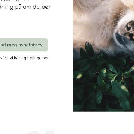
edning på om du bør
åre vilkår og betingelser.