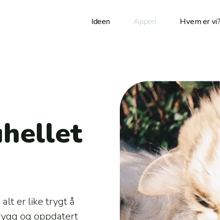
Ideen
Appen
Hvem er vi
hellet
lt er like trygt å
trygg og oppdatert